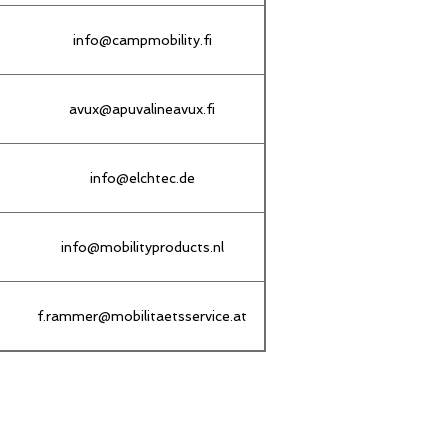
info@campmobility.fi
avux@apuvalineavux.fi
info@elchtec.de
info@mobilityproducts.nl
f.rammer@mobilitaetsservice.at