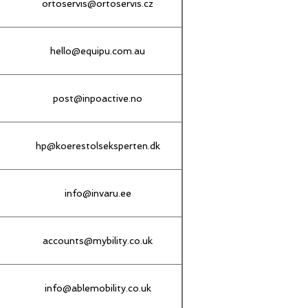
ortoservis@ortoservis.cz
hello@equipu.com.au
post@inpoactive.no
hp@koerestolseksperten.dk
info@invaru.ee
accounts@mybility.co.uk
info@ablemobility.co.uk