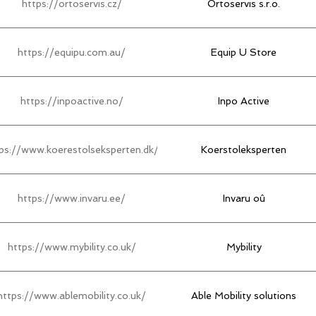
https://ortoservis.cz/
Ortoservis s.r.o.
https://equipu.com.au/
Equip U Store
https://inpoactive.no/
Inpo Active
ps://www.koerestolseksperten.dk/
Koerstoleksperten
https://www.invaru.ee/
Invaru oû
https://www.mybility.co.uk/
Mybility
https://www.ablemobility.co.uk/
Able Mobility solutions