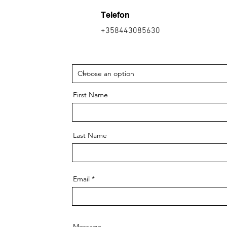
Telefon
+358443085630
First Name
Last Name
Email
Message