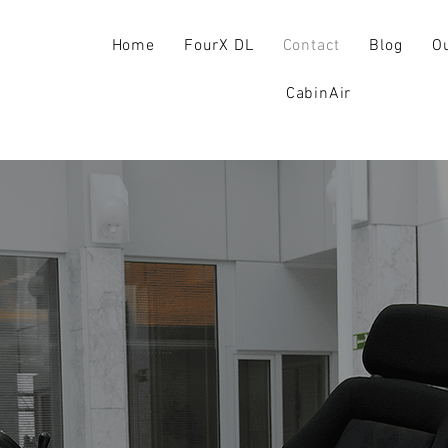
Home
FourX DL
Contact
Blog
Ou
CabinAir